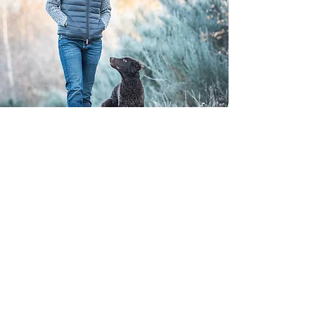
Hundetraining &
Verhaltensberatung
Individuelle Unterstützung auf dem Weg zu
Ausgeglichenheit, guter Kommunikation und
Zuverlässigkeit für alle stets einzigartigen Mensch
- Hund - Teams!