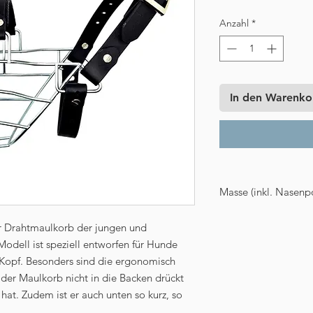
Anzahl
*
In den Warenko
Masse (inkl. Nasenpo
Länge: 7 cm
er Drahtmaulkorb der jungen und
Umfang: 45 cm
dell ist speziell entworfen für Hunde
Breite im Schnauzen
 Kopf. Besonders sind die ergonomisch
Breite im Backenbere
Tiefe an der geschlo
 der Maulkorb nicht in die Backen drückt
Gewicht: 280 g
 hat. Zudem ist er auch unten so kurz, so