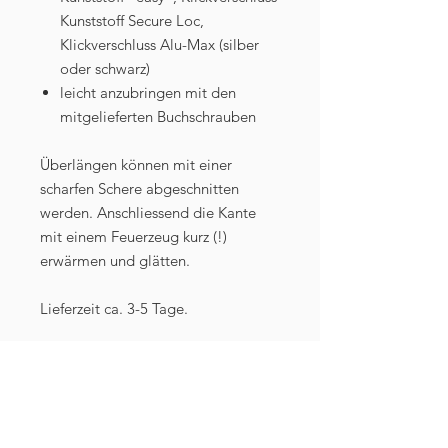
Kunststoff Secure Loc,
Klickverschluss Alu-Max (silber
oder schwarz)
leicht anzubringen mit den
mitgelieferten Buchschrauben
Überlängen können mit einer
scharfen Schere abgeschnitten
werden. Anschliessend die Kante
mit einem Feuerzeug kurz (!)
erwärmen und glätten.
Lieferzeit ca. 3-5 Tage.
Wenn Sie unsicher sind, welche
Breite zu Ihrem Modell passt, helfen
wir Ihnen gern weiter!