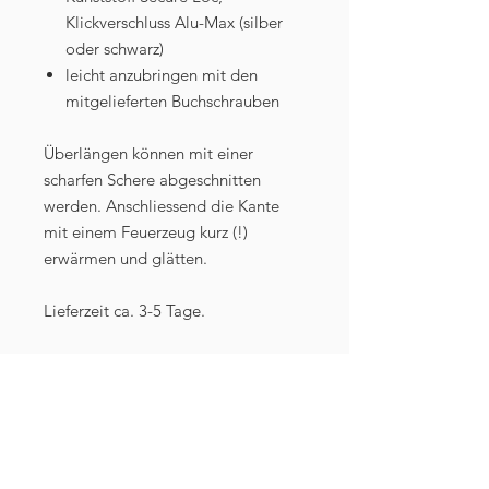
Klickverschluss Alu-Max (silber
oder schwarz)
leicht anzubringen mit den
mitgelieferten Buchschrauben
Überlängen können mit einer
scharfen Schere abgeschnitten
werden. Anschliessend die Kante
mit einem Feuerzeug kurz (!)
erwärmen und glätten.
Lieferzeit ca. 3-5 Tage.
Wenn Sie unsicher sind, welche
Breite zu Ihrem Modell passt, helfen
wir Ihnen gern weiter!