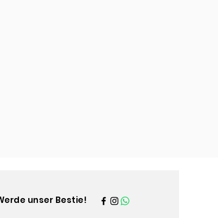
nen Seite: 7 cm
verzinkt) und 115 g (schwarz)
Werde unser Bestie!