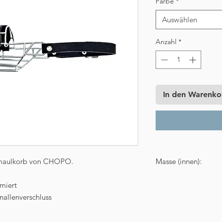
Farbe
*
Auswählen
Anzahl
*
In den Warenko
htmaulkorb von CHOPO.
Masse (innen):
miert
Länge: 5,5 cm
nallenverschluss
Breite: 6,5 cm
Umfang: 20 cm
Höhe auf der gesc