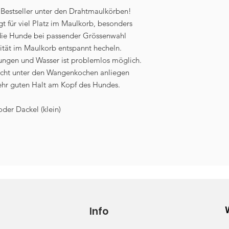
Höhe auf der offe
 Bestseller unter den Drahtmaulkörben!
Gewicht ca. 95 g (
gt für viel Platz im Maulkorb, besonders
die Hunde bei passender Grössenwahl
ität im Maulkorb entspannt hecheln.
ngen und Wasser ist problemlos möglich.
leicht unter den Wangenkochen anliegen
sehr guten Halt am Kopf des Hundes.
oder Dackel (klein)
Info