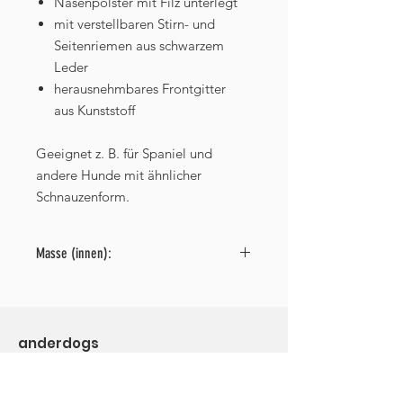
Nasenpolster mit Filz unterlegt
mit verstellbaren Stirn- und
Seitenriemen aus schwarzem
Leder
herausnehmbares Frontgitter
aus Kunststoff
Geeignet z. B. für Spaniel und
andere Hunde mit ähnlicher
Schnauzenform.
Masse (innen):
Länge: 9 cm
Breite: 7,5 cm
Umfang: 28 cm
anderdogs
Höhe auf der geschlossenen Seite:
Sabrina Büschges
7 cm
Höhe auf der offenen Seite: 10 cm
Rossgarten 6
Breite des Nasenpolsters: 4 cm