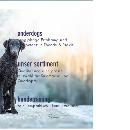
anderdogs
Langjährige Erfahrung und
Kompetenz in Theorie & Praxis
unser sortiment
Qualität und eine grosse
Auswahl für Süssmäuse und
Querköpfe
hundetraining
fair - empathisch - konfliktfreudig