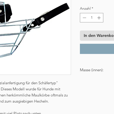
Anzahl
*
In den Warenko
Masse (innen):
Länge: 11 cm
zialanfertigung für den Schäfertyp"
Breite: 9,5 cm
 Dieses Modell wurde für Hunde mit
Umfang: 42 cm
enen herkömmliche Maulkörbe oftmals zu
Höhe auf der gesc
Höhe auf der offe
sind zum ausgiebigen Hecheln.
Breite des Nasenp
Gewicht ca. 240 g
mit viel Platz nach unten