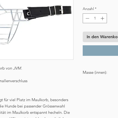
Anzahl
*
In den Warenko
korb von
JVM
.
Masse (innen):
nallenverschluss
Länge: 11 cm
Breite: 12 cm
Umfang: 43 cm
Höhe auf der gesc
gt für viel Platz im Maulkorb, besonders
Höhe auf der offe
die Hunde bei passender Grössenwahl
Gewicht ca. 210 g
ität im Maulkorb entspannt hecheln. Die