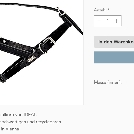
Anzahl
*
In den Warenko
Masse (innen):
Länge: 7 cm
Breite: 11 cm
Umfang: 39 cm
Höhe auf der gesc
Maulkorb von IDEAL.
Höhe auf der offe
hochwertigen und recyclebaren
Gewicht: 150 g
 in Vienna!