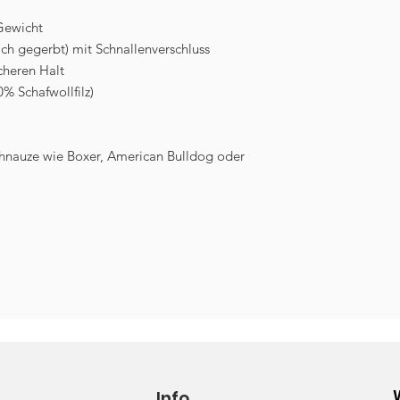
Gewicht
ich gegerbt) mit Schnallenverschluss
icheren Halt
% Schafwollfilz)
chnauze wie Boxer, American Bulldog oder
Info