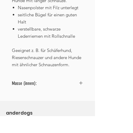
Hunde mit langer Schnauze.
Nasenpolster mit Filz unterlegt
seitliche Bügel für einen guten
Halt
verstellbare, schwarze
Lederriemen mit Rollschnalle
Geeignet z. B. für Schäferhund,
Riesenschnauzer und andere Hunde
mit ähnlicher Schnauzenform.
Masse (innen):
Länge (inkl. Nasenpolster): 13 cm
Breite: 12 cm
Umfang: 40 cm
anderdogs
Höhe auf der offenen Seite: 15 cm
Sabrina Büschges
Höhe auf der geschlossenen Seite:
13,5 cm
Rossgarten 6
Gewicht ca. 270 g