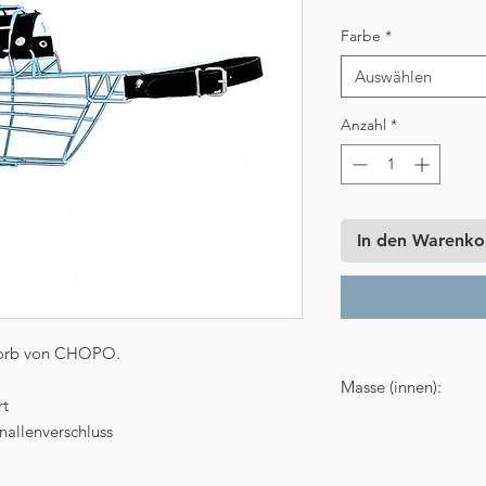
Farbe
*
Auswählen
Anzahl
*
In den Warenko
lkorb von CHOPO.
Masse (innen):
rt
Länge: 9,5 cm
nallenverschluss
Breite: 10 cm
Umfang: 34 cm