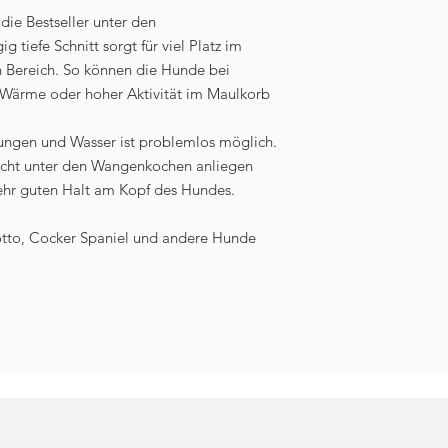
Höhe auf der gesc
e Bestseller unter den
Höhe auf der offe
tiefe Schnitt sorgt für viel Platz im
Gewicht ca. 180 g 
 Bereich. So können die Hunde bei
Wärme oder hoher Aktivität im Maulkorb
ngen und Wasser ist problemlos möglich.
leicht unter den Wangenkochen anliegen
sehr guten Halt am Kopf des Hundes.
agotto, Cocker Spaniel und andere Hunde